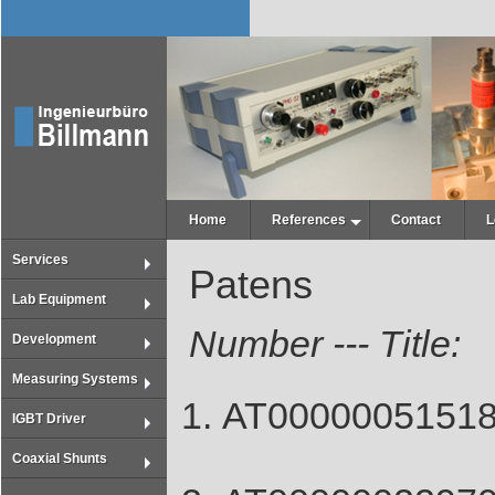
Home
References
Contact
L
Services
Patens
Lab Equipment
Number --- Title:
Development
Measuring Systems
AT0000005151
IGBT Driver
Coaxial Shunts