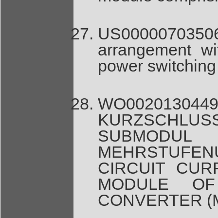
US00000703506
arrangement wit
power switching
WO00201
KURZSCHLU
SUBMODU
MEHRSTUFENU
CIRCUIT CUR
MODULE OF
CONVERTER (MM