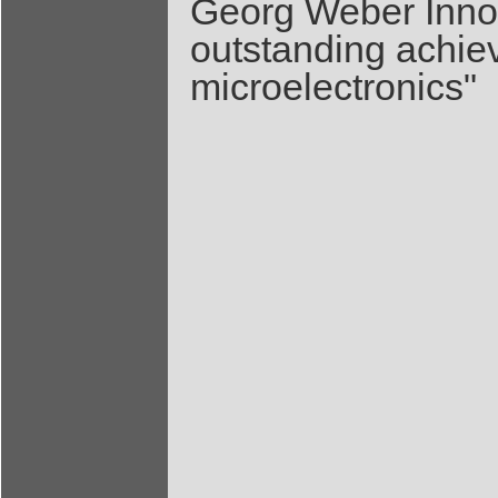
Georg Weber Innov
outstanding achiev
microelectronics"