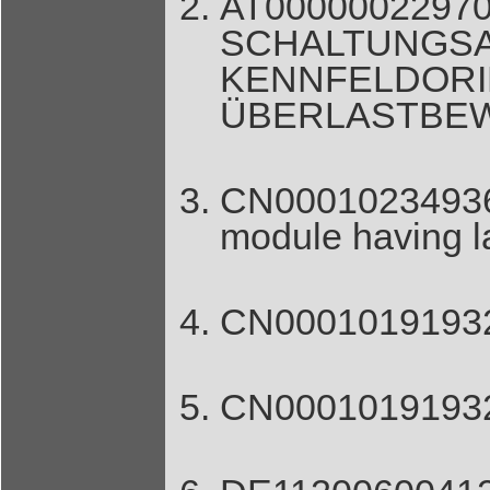
AT00000
SCHALTU
KENNFELDORI
ÜBERLASTBE
CN00010234936
module having l
CN000101919322
CN000101919322