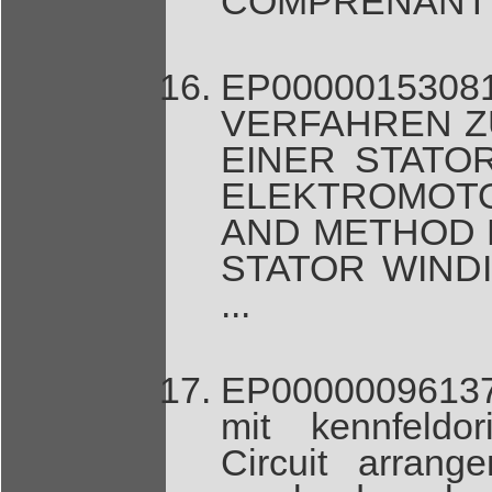
COMPRENANT 
EP0000015308
VERFAHREN Z
EINER STATO
ELEKTROMOTO
AND METHOD 
STATOR WIND
...
EP00000096137
mit kennfeldor
Circuit arrang