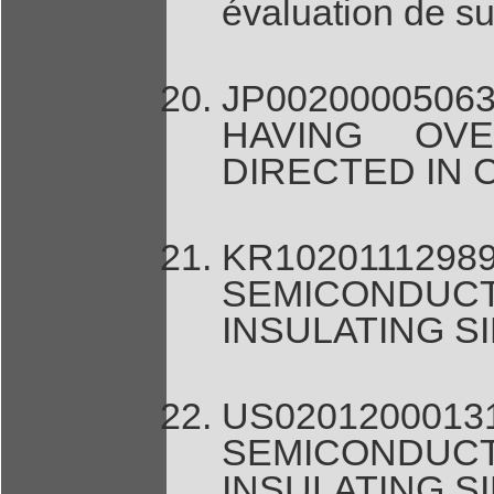
évaluation de su
JP0020000506
HAVING OVE
DIRECTED IN
KR1020111
SEMICONDUC
INSULATING S
US0201200
SEMICONDUC
INSULATING S