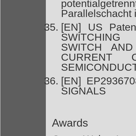
potentialgetren
Parallelschacht 
[EN] US Paten
SWITCHING
SWITCH AND
CURRENT 
SEMICONDUCT
[EN] EP29367
SIGNALS
Awards