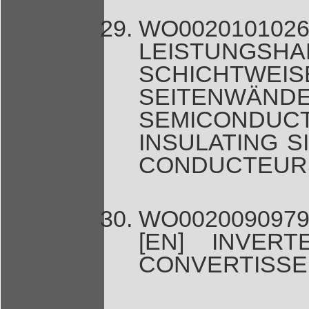
WO00201
LEISTUNG
SCHICHTWEIS
SEITENW
SEMICONDUC
INSULATING S
CONDUCTEURS
WO0020090979
[EN] INVER
CONVERTISS