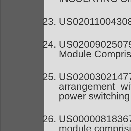
US0201100430
US02009025079
Module Compris
US02003021477
arrangement wit
power switching
US00000818367
module comprisi