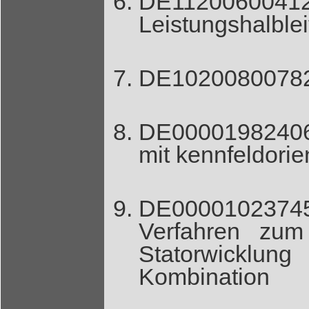
DE11200
Leistungshalble
DE102008007825
DE00001982406
mit kennfeldori
DE0000102374
Verfahren zum
Statorwicklun
Kombination