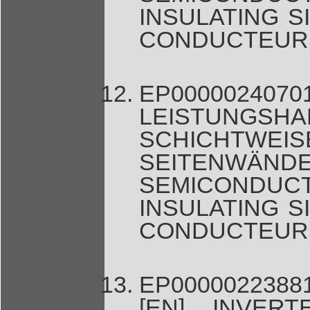
INSULATING S
CONDUCTEURS
EP00000
LEISTUNG
SCHICHTWEIS
SEITENW
SEMICONDUC
INSULATING S
CONDUCTEURS
EP0000022388
[EN] INVER